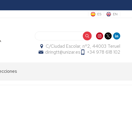
ES
EN
Buscar
C/Ciudad Escolar, nº2, 44003 Teruel
diringtt@unizar.es
+34 978 618 102
ecciones