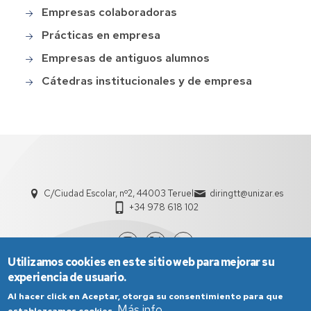
Empresas colaboradoras
Main
menu
Prácticas en empresa
Empresas de antiguos alumnos
Cátedras institucionales y de empresa
C/Ciudad Escolar, nº2, 44003 Teruel
diringtt@unizar.es
+34 978 618 102
Utilizamos cookies en este sitio web para mejorar su
experiencia de usuario.
Al hacer click en Aceptar, otorga su consentimiento para que
Más info