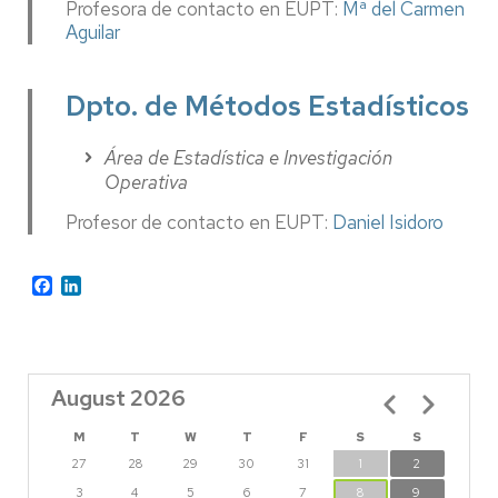
Profesora de contacto en EUPT:
Mª del Carmen
Aguilar
Dpto. de Métodos Estadísticos
Área de Estadística e Investigación
Operativa
Profesor de contacto en EUPT:
Daniel Isidoro
Facebook
LinkedIn
August 2026
Pagination
M
T
W
T
F
S
S
27
28
29
30
31
1
2
3
4
5
6
7
8
9