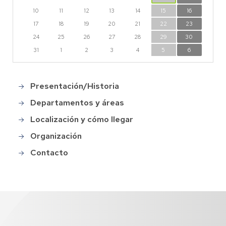
10
11
12
13
14
15
16
17
18
19
20
21
22
23
24
25
26
27
28
29
30
31
1
2
3
4
5
6
Presentación/Historia
Main
menu
Departamentos y áreas
Localización y cómo llegar
Organización
Contacto