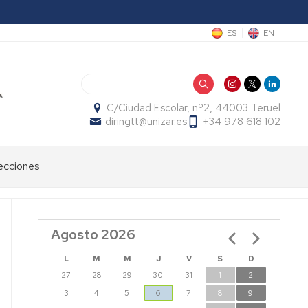
ES
EN
Buscar
C/Ciudad Escolar, nº2, 44003 Teruel
diringtt@unizar.es
+34 978 618 102
ecciones
Agosto 2026
Paginación
L
M
M
J
V
S
D
27
28
29
30
31
1
2
3
4
5
6
7
8
9