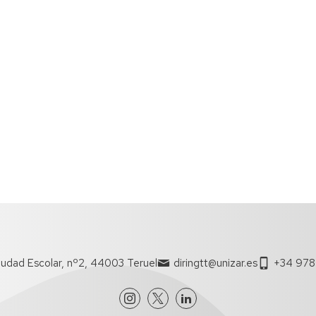
udad Escolar, nº2, 44003 Teruel
diringtt@unizar.es
+34 978