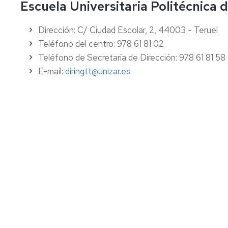
Escuela Universitaria Politécnica 
Salud
llegar
Proyectos
Digital
Innovación
Dirección: C/ Ciudad Escolar, 2, 44003 - Teruel
Organización
Docente
Estudios
en
Teléfono del centro: 978 61 81 02
de
la
Contacto
Teléfono de Secretaría de Dirección: 978 61 81 58
formación
EUPT
permanente
E-mail:
diringtt@unizar.es
Calendario
académico
Horarios
de
clase
Calendario
de
exámenes
Movilidad
estudiantes