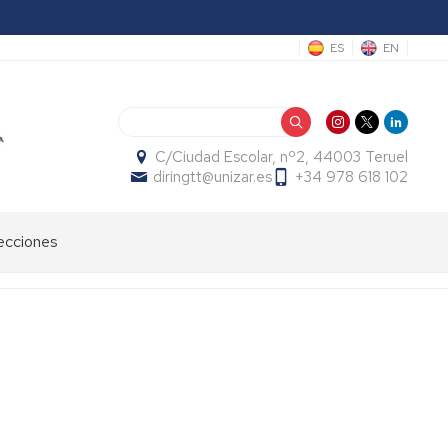
ES
EN
Buscar
C/Ciudad Escolar, nº2, 44003 Teruel
diringtt@unizar.es
+34 978 618 102
ecciones