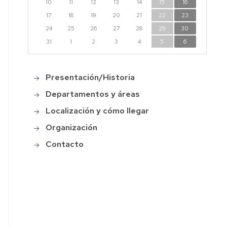
10
11
12
13
14
15
16
17
18
19
20
21
22
23
24
25
26
27
28
29
30
31
1
2
3
4
5
6
Presentación/Historia
Main
menu
Departamentos y áreas
Localización y cómo llegar
Organización
Contacto