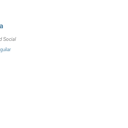
a
d Social
uilar