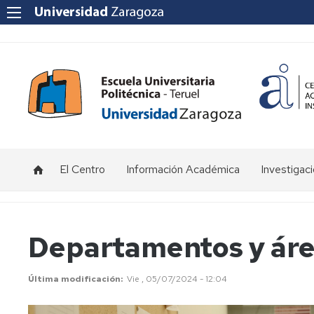
El Centro
Información Académica
Investigac
Presentación/Historia
Grados
Actividad
universitarios
científica
Departamentos
Departamentos y ár
y
Máster
Grupos
áreas
Universitario
de
en
investigac
Última modificación
Vie , 05/07/2024 - 12:04
Tecnologías
Localización
para
y
Departam
la
cómo