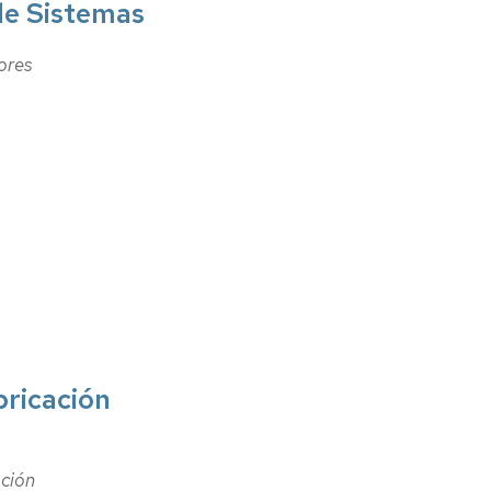
de Sistemas
ores
bricación
ación