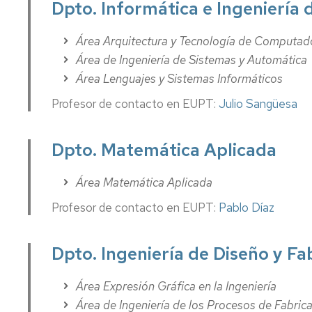
Dpto. Informática e Ingeniería 
Prácticas
en
empresa
Área Arquitectura y Tecnología de Computad
Área de Ingeniería de Sistemas y Automática
Trabajos
Área Lenguajes y Sistemas Informáticos
fin
de
Profesor de contacto en EUPT:
Julio Sangüesa
estudios
Plan
Dpto. Matemática Aplicada
de
Orientación
Universitaria
Área Matemática Aplicada
y
Mentoría
Profesor de contacto en EUPT:
Pablo Díaz
Dpto. Ingeniería de Diseño y Fa
Área Expresión Gráfica en la Ingeniería
Área de Ingeniería de los Procesos de Fabric