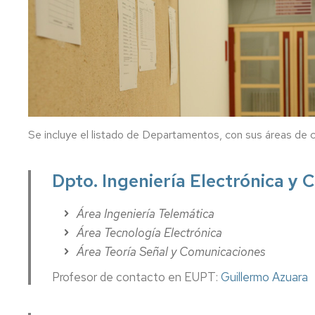
Salud
llegar
Proyectos
Digital
Innovación
Organización
Docente
Estudios
en
de
la
Contacto
formación
EUPT
permanente
Calendario
Se incluye el listado de Departamentos, con sus áreas de 
académico
Horarios
Dpto. Ingeniería Electrónica y
de
clase
Área Ingeniería Telemática
Calendario
Área Tecnología Electrónica
de
Área Teoría Señal y Comunicaciones
exámenes
Profesor de contacto en EUPT:
Guillermo Azuara
Movilidad
estudiantes