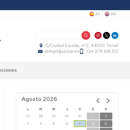
ES
EN
Buscar
C/Ciudad Escolar, nº2, 44003 Teruel
diringtt@unizar.es
+34 978 618 102
ecciones
Agosto 2026
Paginación
L
M
M
J
V
S
D
27
28
29
30
31
1
2
3
4
5
6
7
8
9