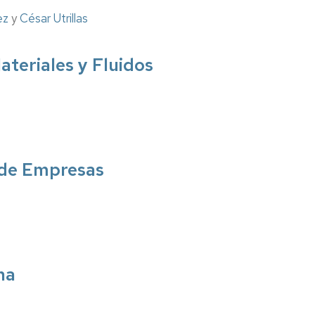
ez
y
César Utrillas
ateriales y Fluidos
 de Empresas
na