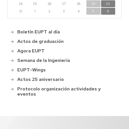
24
25
26
27
28
29
30
31
1
2
3
4
5
6
Boletín EUPT al día
Main
menu
Actos de graduación
Agora EUPT
Semana de la Ingeniería
EUPT-Wings
Actos 25 aniversario
Protocolo organización actividades y
eventos