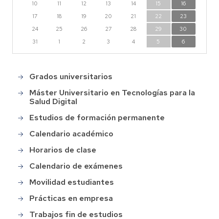
10
11
12
13
14
15
16
17
18
19
20
21
22
23
24
25
26
27
28
29
30
31
1
2
3
4
5
6
Grados universitarios
Main
menu
Máster Universitario en Tecnologías para la
Salud Digital
Estudios de formación permanente
Calendario académico
Horarios de clase
Calendario de exámenes
Movilidad estudiantes
Prácticas en empresa
Trabajos fin de estudios