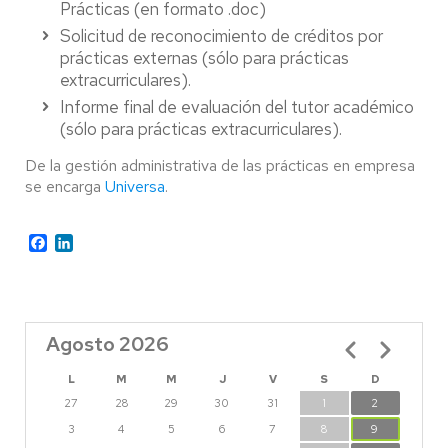
Prácticas (en formato .doc)
Solicitud de reconocimiento de créditos por
prácticas externas (sólo para prácticas
extracurriculares).
Informe final de evaluación del tutor académico
(sólo para prácticas extracurriculares).
De la gestión administrativa de las prácticas en empresa
se encarga
Universa
.
Facebook
LinkedIn
Agosto 2026
Paginación
L
M
M
J
V
S
D
27
28
29
30
31
1
2
3
4
5
6
7
8
9