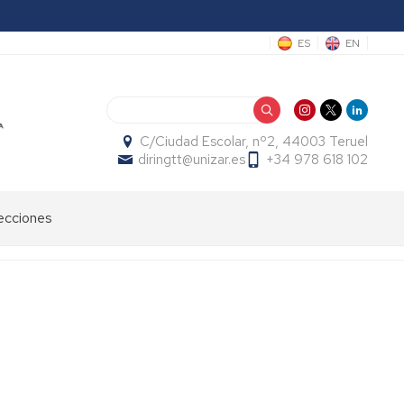
ES
EN
Buscar
C/Ciudad Escolar, nº2, 44003 Teruel
diringtt@unizar.es
+34 978 618 102
ecciones