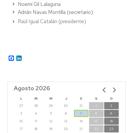
Noemí Gil Lalaguna
Adrián Navas Montilla (secretario)
Raúl Igual Catalán (presidente)
Facebook
LinkedIn
Agosto 2026
Paginación
L
M
M
J
V
S
D
27
28
29
30
31
1
2
3
4
5
6
7
8
9
10
11
12
13
14
15
16
17
18
19
20
21
22
23