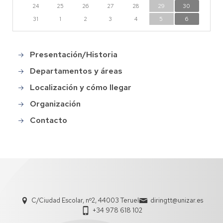
24
25
26
27
28
29
30
31
1
2
3
4
5
6
Presentación/Historia
Main
menu
Departamentos y áreas
Localización y cómo llegar
Organización
Contacto
C/Ciudad Escolar, nº2, 44003 Teruel
diringtt@unizar.es
+34 978 618 102