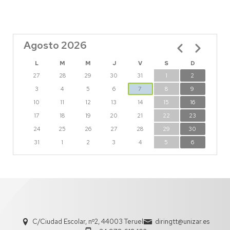
Agosto 2026
Paginación
L
M
M
J
V
S
D
27
28
29
30
31
1
2
3
4
5
6
7
8
9
10
11
12
13
14
15
16
17
18
19
20
21
22
23
24
25
26
27
28
29
30
31
1
2
3
4
5
6
C/Ciudad Escolar, nº2, 44003 Teruel
diringtt@unizar.es