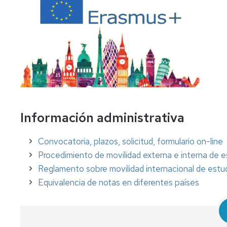
Salud
llegar
Proyectos
Digital
Innovación
Organización
Docente
Estudios
en
de
la
Contacto
formación
EUPT
permanente
Calendario
académico
Información administrativa
Horarios
de
Convocatoria, plazos, solicitud, formulario on-line
clase
Procedimiento de movilidad externa e interna de 
Calendario
Reglamento sobre movilidad internacional de estu
de
Equivalencia de notas en diferentes países
exámenes
Movilidad
estudiantes