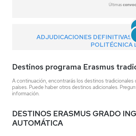
Prácticas
Últimas
convoc
en
empresa
Trabajos
fin
ADJUDICACIONES DEFINITIVAS 
de
POLITÉCNICA 
estudios
Plan
Destinos programa Erasmus tradi
de
Orientación
Universitaria
A continuación, encontrarás los destinos tradicionales
y
países. Puede haber otros destinos adicionales. Pregu
Mentoría
información.
DESTINOS ERASMUS GRADO ING
AUTOMÁTICA