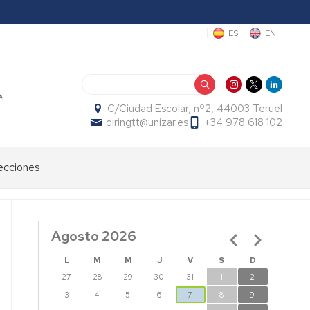
ES
EN
Buscar
C/Ciudad Escolar, nº2, 44003 Teruel
diringtt@unizar.es
+34 978 618 102
ecciones
Agosto 2026
Paginación
L
M
M
J
V
S
D
27
28
29
30
31
1
2
3
4
5
6
7
8
9