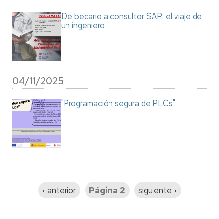
De becario a consultor SAP: el viaje de
un ingeniero
04/11/2025
"Programación segura de PLCs"
Paginación
Página
‹ anterior
Página 2
Siguiente
siguiente ›
anterior
página